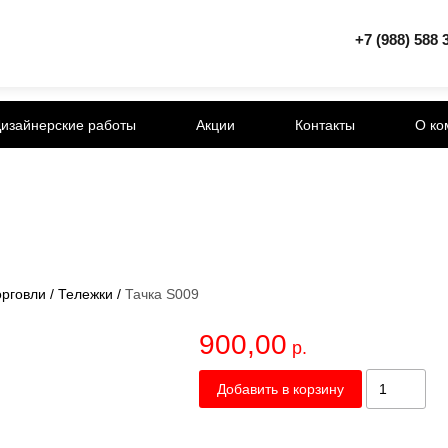
+7 (988) 588 
изайнерские работы
Акции
Контакты
О ко
орговли
/
Тележки
/
Тачка S009
900,00
р.
Добавить в корзину