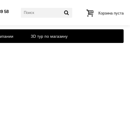
39 58
Корзина пуста
мпании
3D тур по магазину