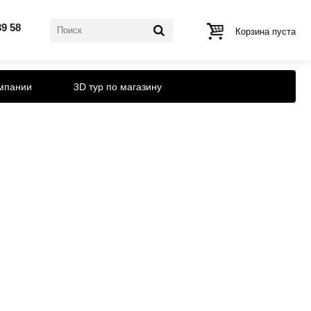
39 58
Корзина пуста
мпании
3D тур по магазину