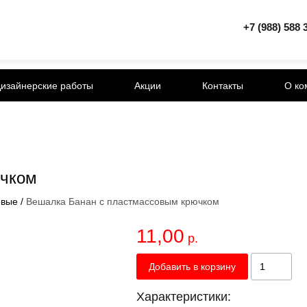
+7 (988) 588 
изайнерские работы
Акции
Контакты
О ко
ючком
овые
/
Вешалка Банан с пластмассовым крючком
11,00
р.
Добавить в корзину
Характеристики: