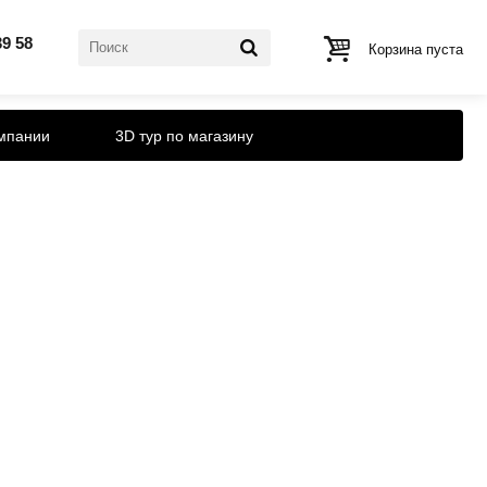
39 58
Корзина пуста
мпании
3D тур по магазину