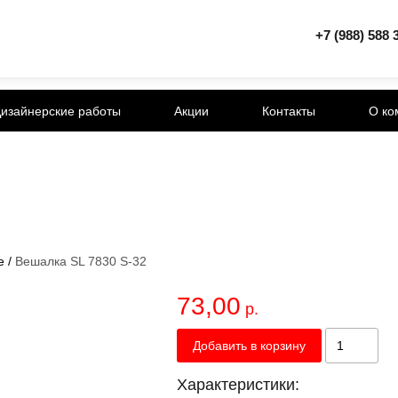
+7 (988) 588 
изайнерские работы
Акции
Контакты
О ко
е
/
Вешалка SL 7830 S-32
73,00
р.
Добавить в корзину
Характеристики: