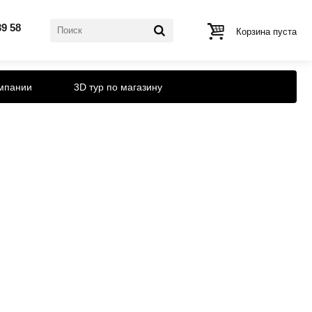
39 58
Корзина пуста
мпании
3D тур по магазину