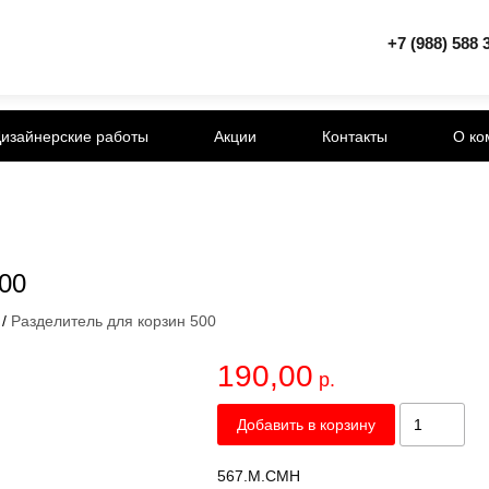
+7 (988) 588 
изайнерские работы
Акции
Контакты
О ко
00
/
Разделитель для корзин 500
190,00
р.
Добавить в корзину
567.М.СМН