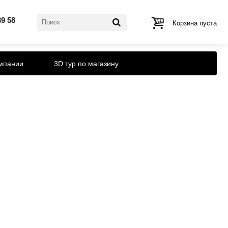
39 58
Корзина пуста
мпании
3D тур по магазину