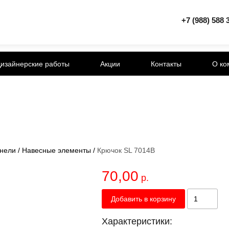
+7 (988) 588 
изайнерские работы
Акции
Контакты
О ко
нели
/
Навесные элементы
/
Крючок SL 7014B
70,00
р.
Добавить в корзину
Характеристики: