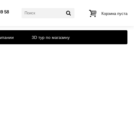
39 58
Корзина пуста
мпании
3D тур по магазину