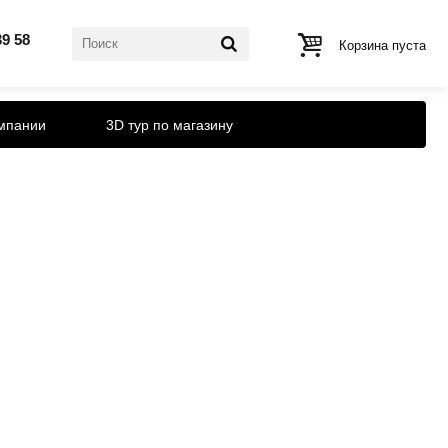
39 58
Корзина пуста
мпании
3D тур по магазину