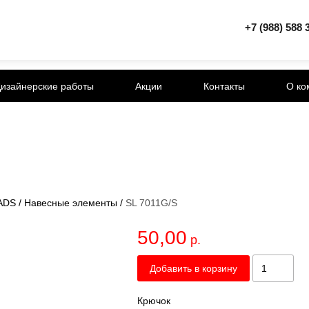
+7 (988) 588 
изайнерские работы
Акции
Контакты
О ко
ADS
/
Навесные элементы
/
SL 7011G/S
50,00
р.
Добавить в корзину
Крючок