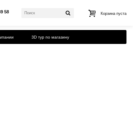
39 58
Корзина пуста
мпании
3D тур по магазину