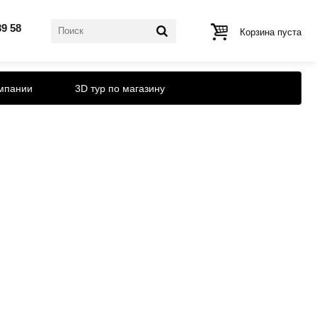
39 58
Корзина пуста
мпании
3D тур по магазину