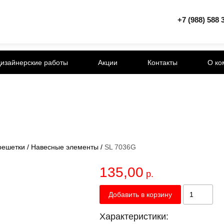
+7 (988) 588 
изайнерские работы
Акции
Контакты
О ко
решетки
/
Навесные элементы
/
SL 7036G
135,00
р.
Добавить в корзину
Характеристики: