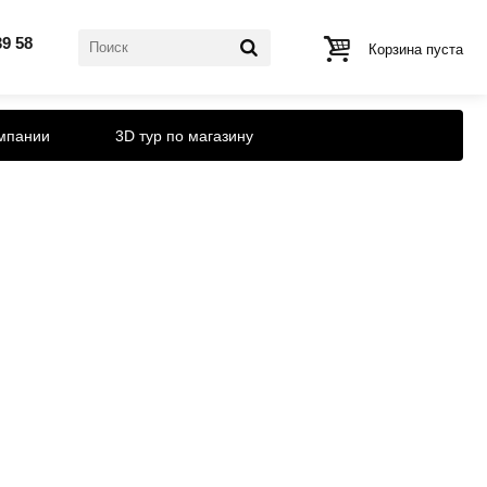
39 58
Корзина пуста
мпании
3D тур по магазину