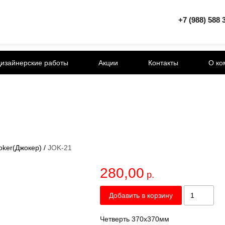
+7 (988) 588 
изайнерские работы
Акции
Контакты
О ко
oker(Джокер)
/
JOK-21
280,00
р.
Добавить в корзину
Четверть 370x370мм