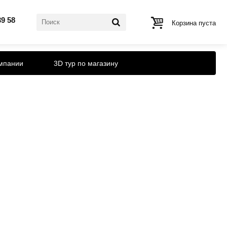
39 58
Корзина пуста
мпании
3D тур по магазину