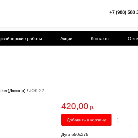
+7 (988) 588 
изайнерские работы
Акции
Контакты
О ко
oker(Джокер)
/
JOK-22
420,00
р.
Добавить в корзину
Дуга 550x375