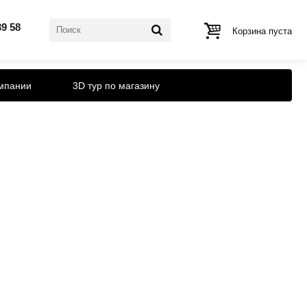
39 58
Корзина пуста
мпании
3D тур по магазину